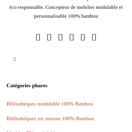
éco responsable. Concepteur de mobilier modulable et
personnalisable 100% bambou
Toggle
Navigation
Mentions légales
Catégories phares
Politique de confidentialité
Bibliothèques modulable 100% Bambou
Conditions générales de vente
Bibliothèques sur mesure 100% Bambou