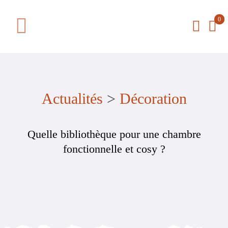
Passer
0
au
Toggle
contenu
Navigation
La boutique
Le concept
Actualités
>
Décoration
Actualités
Quelle bibliothèque pour une chambre
fonctionnelle et cosy ?
Qui sommes-nous
Contact