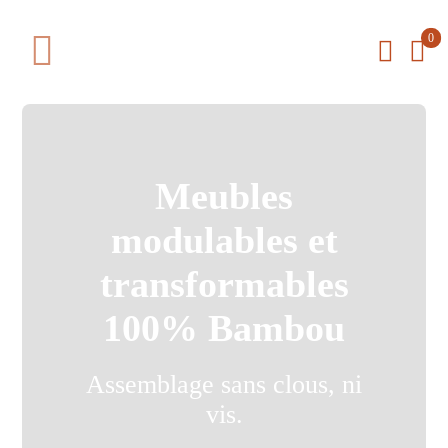
Passer
0
au
Toggle
contenu
Navigation
La boutique
Le concept
Meubles
modulables et
Actualités
transformables
Qui sommes-nous
100% Bambou
Assemblage sans clous, ni
Contact
vis.