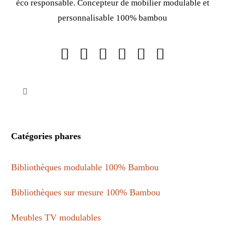
éco responsable. Concepteur de mobilier modulable et
personnalisable 100% bambou
Toggle
Navigation
Mentions légales
Catégories phares
Politique de confidentialité
Bibliothèques modulable 100% Bambou
Conditions générales de vente
Bibliothèques sur mesure 100% Bambou
Meubles TV modulables
Cookies