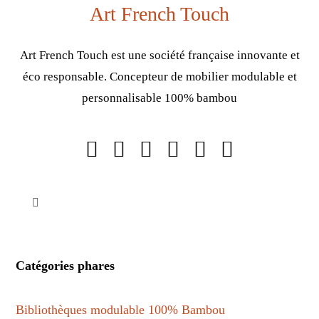
Art French Touch
Art French Touch est une société française innovante et
éco responsable. Concepteur de mobilier modulable et
personnalisable 100% bambou
Toggle
Navigation
Mentions légales
Catégories phares
Politique de confidentialité
Bibliothèques modulable 100% Bambou