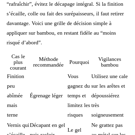
“rafraîchir”, évitez le décapage intégral. Si la finition
s’écaille, colle ou fait des surépaisseurs, il faut retirer
davantage. Voici une grille de décision simple à
appliquer sur bambou, en restant fidèle au “moins
risqué d’abord”.
Cas le
Méthode
Vigilances
plus
Pourquoi
recommandée
bambou
courant
Finition
Vous
Utilisez une cale
peu
gagnez du
sur les arêtes et
abîmée
Égrenage léger
temps et
dépoussiérez
mais
limitez les
très
terne
risques
soigneusement
Vernis qui
Décapant en gel
Ne grattez pas
Le gel
s’écaille
puis racloir
au métal sur les