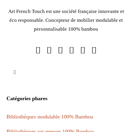
Art French Touch est une société française innovante et
éco responsable. Concepteur de mobilier modulable et
personnalisable 100% bambou
Toggle
Navigation
Mentions légales
Catégories phares
Politique de confidentialité
Bibliothèques modulable 100% Bambou
Conditions générales de vente
Bibliothèques sur mesure 100% Bambou