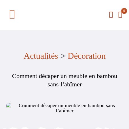
Passer
0
au
Toggle
contenu
Navigation
La boutique
Le concept
Actualités
>
Décoration
Actualités
Comment décaper un meuble en bambou
sans l’abîmer
Qui sommes-nous
Contact