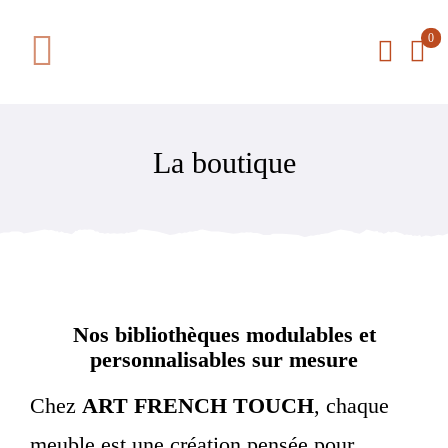
Passer
0
au
Toggle
contenu
Navigation
La boutique
La boutique
Le concept
Actualités
Qui sommes-nous
Nos bibliothèques modulables et
personnalisables sur mesure
Contact
Chez
ART FRENCH TOUCH
, chaque
meuble est une création pensée pour