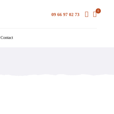
0
09 66 97 02 73
Contact